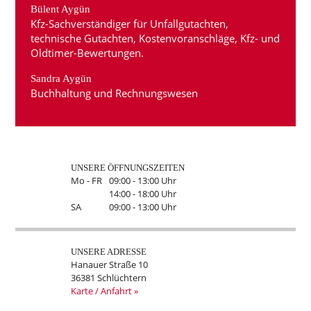
Bülent Aygün
Kfz-Sachverständiger für Unfallgutachten,
technische Gutachten, Kosten­vor­anschläge, Kfz- und
Oldtimer-Bewertungen.
Sandra Aygün
Buchhaltung und Rechnungswesen
UNSERE ÖFFNUNGSZEITEN
Mo - FR
09:00 - 13:00 Uhr
14:00 - 18:00 Uhr
SA
09:00 - 13:00 Uhr
UNSERE ADRESSE
Hanauer Straße 10
36381 Schlüchtern
Karte / Anfahrt »